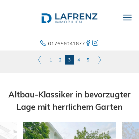
017656041677
1
2
3
4
5
Altbau-Klassiker in bevorzugter
Lage mit herrlichem Garten