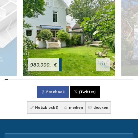
980.000,- €
Facebook
(Twitter)
Notizblock (
)
merken
drucken