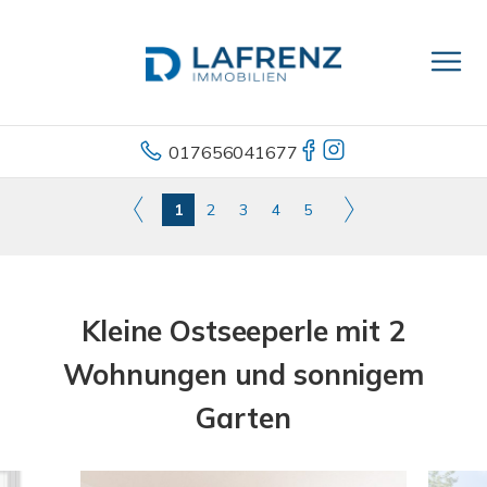
017656041677
1
2
3
4
5
Kleine Ostseeperle mit 2
Wohnungen und sonnigem
Garten