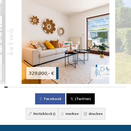
329.000,- €
Facebook
(Twitter)
Notizblock (
)
merken
drucken