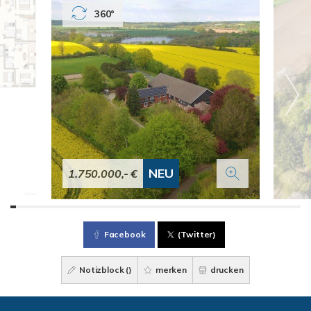
360°
NEU
1.750.000,- €
Facebook
(Twitter)
Notizblock (
)
merken
drucken