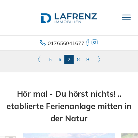
017656041677
5
6
7
8
9
Hör mal - Du hörst nichts! ..
etablierte Ferienanlage mitten in
der Natur