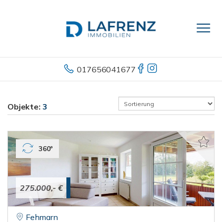
017656041677
Objekte:
3
360°
275.000,- €
Fehmarn